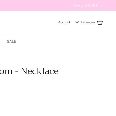
Land/Regio
Nederland (EUR €)
Account
Winkelwagen
SALE
oom - Necklace