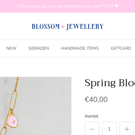
10% korting op je eerste bestelling met code FIRST 💖
NEW
SIERADEN
HANDMADE ITEMS
GIFTCARD
Spring Bl
€40,00
Aantal