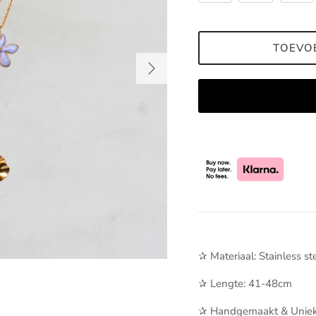
TOEVO
Volgende
✰ Materiaal: Stainless st
✰ Lengte: 41-48cm
✰ Handgemaakt & Uniek. 