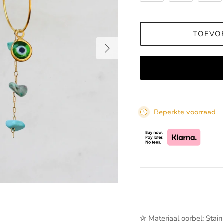
TOEVO
Volgende
Beperkte voorraad
✰ Materiaal oorbel: Stain