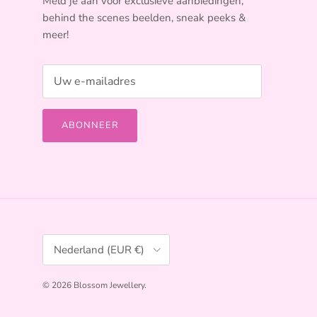
Meld je aan voor exclusieve aanbiedingen,
behind the scenes beelden, sneak peeks &
meer!
ABONNEER
Land/Regio
Nederland (EUR €)
© 2026
Blossom Jewellery
.