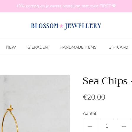
10% korting op je eerste bestelling met code FIRST 💖
NEW
SIERADEN
HANDMADE ITEMS
GIFTCARD
Sea Chips
€20,00
Aantal