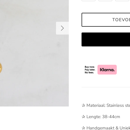
TOEVO
Volgende
✰ Materiaal: Stainless st
✰ Lengte: 38-44cm
✰ Handgemaakt & Uniek. 