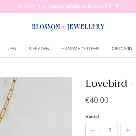
10% korting op je eerste bestelling met code FIRST 💖
NEW
SIERADEN
HANDMADE ITEMS
GIFTCARD
Lovebird -
€40,00
Aantal