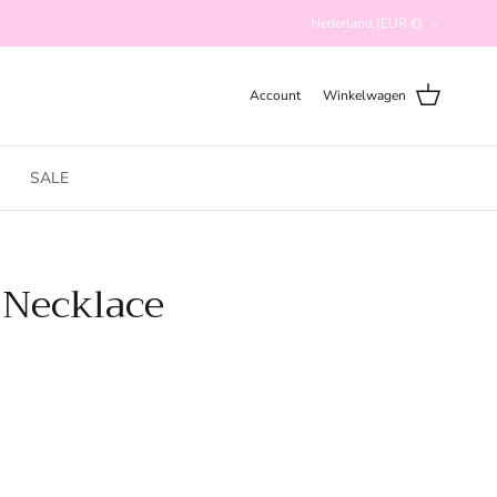
Land/Regio
Nederland (EUR €)
Account
Winkelwagen
SALE
 Necklace