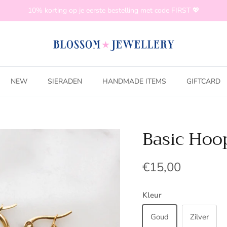
10% korting op je eerste bestelling met code FIRST 💖
NEW
SIERADEN
HANDMADE ITEMS
GIFTCARD
Basic Hoop
€15,00
Kleur
Goud
Zilver