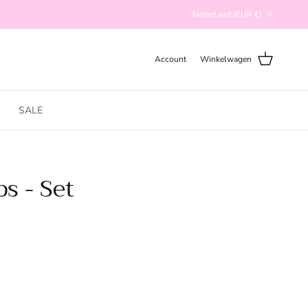
Land/Regio
Nederland (EUR €)
Account
Winkelwagen
SALE
s - Set