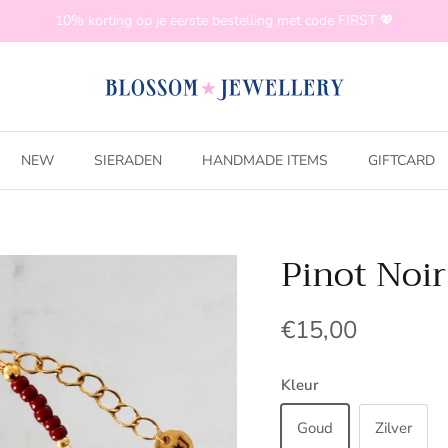
10% korting op je eerste bestelling met code FIRST 💖
NEW
SIERADEN
HANDMADE ITEMS
GIFTCARD
Pinot Noir
€15,00
Kleur
Goud
Zilver