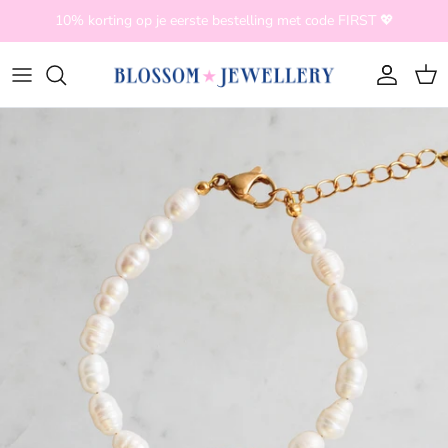
Ga naar inhoud
10% korting op je eerste bestelling met code FIRST 💖
Account
Win